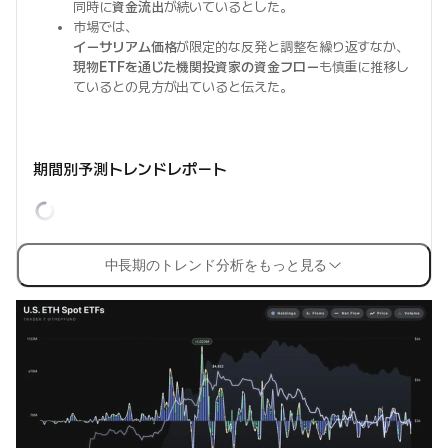
同時に
資金流出
が続いているとした。
市場では、
イーサリアム価格
が限定的な反発と調整を繰り返すなか、
現物ETFを通じた機関投資家の資金フロー
も慎重に推移し
ているとの見方が出ていると伝えた。
期間別予測トレンドレポート
中長期のトレンド分析をもっと見る