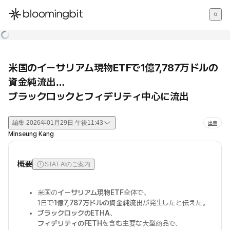
한국어
English
日本語
米国のイーサリアム現物ETFで1億7,787万ドルの
資金純流出…
ブラックロックとフィデリティ中心に流出
編集
2026年01月29日 午後11:43
出典
Minseung Kang
概要
STAT AIのご案内
米国の
イーサリアム現物ETF
全体で、
1日で
1億7,787万ドルの資金純流出
が発生したと伝えた。
ブラックロックのETHA
、
フィデリティのFETH
を含む主要な大型商品で、