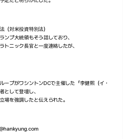
予定だと明らかにした。
法（対米投資特別法）
ランプ大統領もそう話しており、
ラトニック長官と一度連絡したが、
ループがワシントンDCで主催した「李健熙（イ・
者として登壇し、
立場を強調したと伝えられた。
ankyung.com