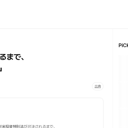
Pi
るまで、
」
出典
対米投資特別法
が可決されるまで、