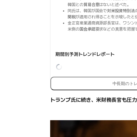
韓国との
貿易合意
はないと述べた。
同氏は、韓国が国会で
対米投資特別法
関税
が適用され得ることを示唆したと
金正官産業通商資源部長官は、ワシン
米側の
国会承認
要求などの真意を把握
期間別予測トレンドレポート
中長期のト
トランプ氏に続き、米財務長官も圧力