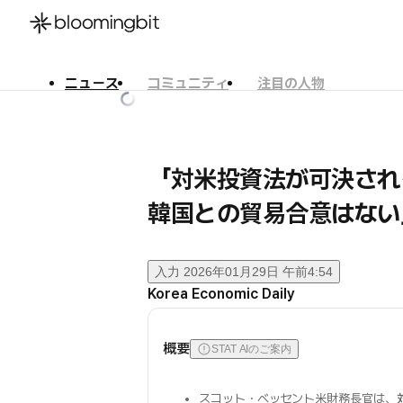
ニュース
コミュニティ
注目の人物
한국어
English
日本語
「対米投資法が可決され
韓国との貿易合意はない
入力
2026年01月29日 午前4:54
Korea Economic Daily
概要
STAT AIのご案内
スコット・ベッセント米財務長官は、