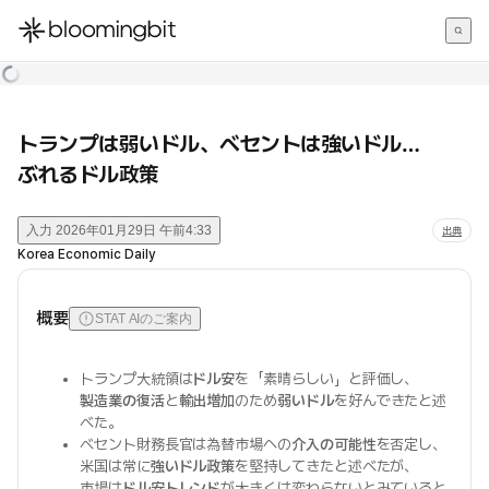
한국어
English
日本語
トランプは弱いドル、ベセントは強いドル…
ぶれるドル政策
入力
2026年01月29日 午前4:33
出典
Korea Economic Daily
概要
STAT AIのご案内
トランプ大統領は
ドル安
を「素晴らしい」と評価し、
製造業の復活
と
輸出増加
のため
弱いドル
を好んできたと述
べた。
ベセント財務長官は為替市場への
介入の可能性
を否定し、
米国は常に
強いドル政策
を堅持してきたと述べたが、
市場は
ドル安トレンド
が大きくは変わらないとみていると