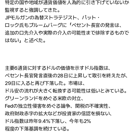
特定の国や地域が通貨価値を人為的に引き下げていないか
監視すると強調してきた。
JPモルガンの為替ストラテジスト、パット・
ロック氏もブルームバーグに「ベセント長官の発言は、
追加の口先介入や実際の介入の可能性まで排除するもので
はない」と述べた。
主要6通貨に対するドルの価値を示すドル指数は、
ベセント長官発言直後の28日に上昇して取引を終えたが、
29日に入ると再び下落した。市場は、
ドル安の流れが大きく転換する可能性は低いとみている。
グリーンランドをめぐる米欧の対立、
Fedの独立性侵害をめぐる論争、関税の不確実性、
政府財政赤字の拡大などが投資家の信認を損ない、
ドル指数は昨年9.4%下落し、今年も2%
程度の下落基調を続けている。