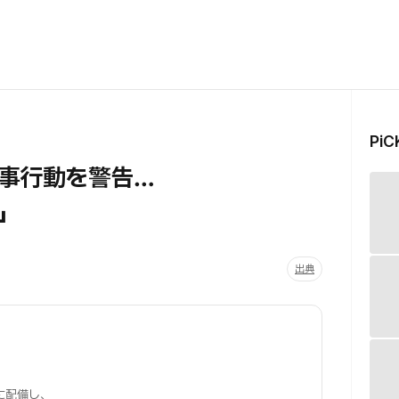
Pi
事行動を警告…
」
出典
に配備し、