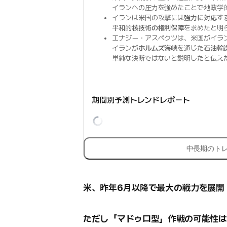
イランへの圧力を強めたことで地政学
イランは米国の攻撃には
強力に対応
す
平和的核技術の権利保障
を求めたと明
エナジー・アスペクツは、米国がイラ
イランが
ホルムズ海峡
を通じた
石油輸
単純な決断ではないと説明したと伝え
期間別予測トレンドレポート
中長期のト
米、昨年6月以降で最大の戦力を展開
ただし「マドゥロ型」作戦の可能性は