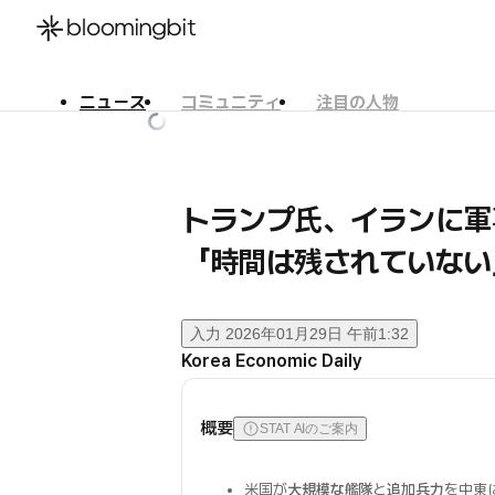
ニュース
コミュニティ
注目の人物
한국어
English
日本語
トランプ氏、イランに軍
「時間は残されていない
入力
2026年01月29日 午前1:32
Korea Economic Daily
概要
STAT AIのご案内
米国が
大規模な艦隊
と
追加兵力
を中東