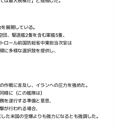
ては最大規模だ」と指摘した。
力を展開している。
空団、駆逐艦2隻を含む軍艦5隻、
トロール前国防総省中東担当次官は
領に多様な選択肢を提供し、
の作戦に言及し、イランへの圧力を強めた。
同様に（この艦隊は）
務を遂行する準備と意思、
撃が行われる場合、
にした米国の空爆よりも強力になるとも強調した。