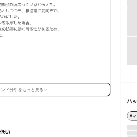
的緊張が高まっていると伝えた。
るとしつつも、
核協議
に前向きで、
らかにした。
ンを攻撃した場合、
送の妨害
に動く可能性があるため、
た。
レンド分析をもっと見る
ハ
#
低い