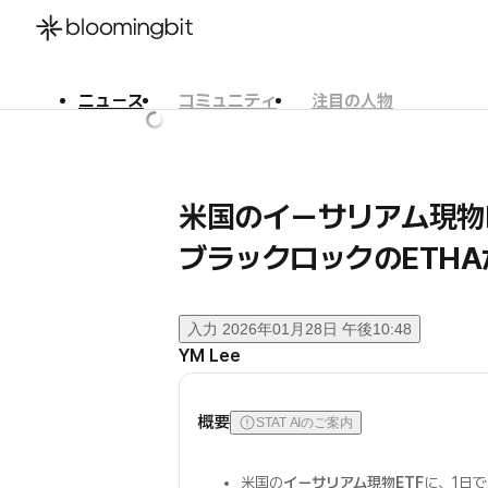
ニュース
コミュニティ
注目の人物
한국어
English
日本語
米国のイーサリアム現物E
ブラックロックのETHA
入力
2026年01月28日 午後10:48
YM Lee
概要
STAT AIのご案内
米国の
イーサリアム現物ETF
に、1日で