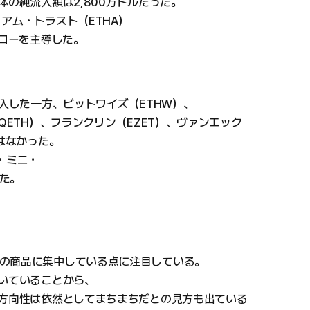
体の純流入額は2,800万ドルだった。
アム・トラスト（ETHA）
フローを主導した。
流入した一方、ビットワイズ（ETHW）、
QETH）、フランクリン（EZET）、ヴァンエック
動はなかった。
・ミニ・
た。
の商品に集中している点に注目している。
続いていることから、
の方向性は依然としてまちまちだとの見方も出ている