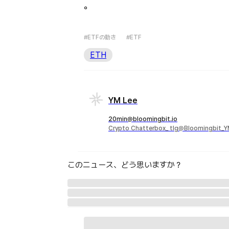
。
#ETFの動き
#ETF
ETH
YM Lee
20min@bloomingbit.io
Crypto Chatterbox_ tlg@Bloomingbit_
このニュース、どう思いますか？