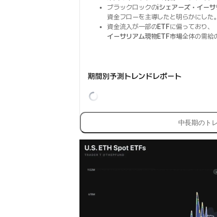
ブラックロックの
iシェアーズ・イーサ
資金フローを主導したと明らかにした
資金流入が一部の
ETF
に偏っており、
イーサリアム現物ETF市場
全体の需給
期間別予測トレンドレポート
中長期のト