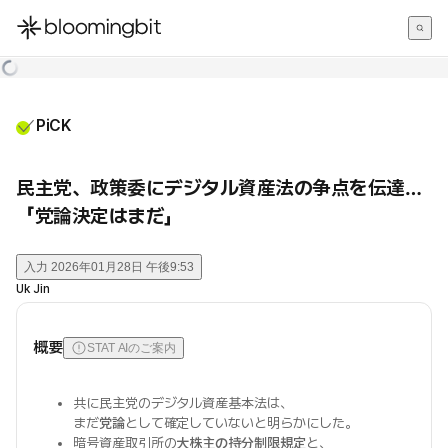
한국어
English
日本語
PiCK
民主党、政策委にデジタル資産法の争点を伝達…
「党論決定はまだ」
入力
2026年01月28日 午後9:53
Uk Jin
概要
STAT AIのご案内
共に民主党のデジタル資産基本法は、
まだ
党論
として確定していないと明らかにした。
暗号資産取引所の
大株主の持分制限規定
と、