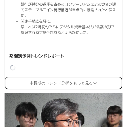
銀行が
持分の過半
を占めるコンソーシアムによる
ウォン建
てステーブルコイン発行構造
が重点的に議論されたと伝え
た。
関連手続きを経て、
早ければ2月初旬ごろにデジタル資産基本法が
法案の形
で
整理される可能性があると明らかにした。
期間別予測トレンドレポート
中長期のトレンド分析をもっと見る