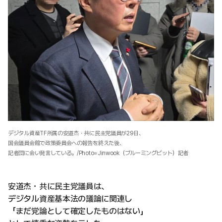
デジタル資産TF所属の安道杰・共に民主党議員が29日、
国会議員会館で政策委員会への報告を終えた後、
記者団に会い発言している。/Photo=Jinwook（ブルーミングビット）記者
安道杰・共に民主党議員は、
デジタル資産基本法の議論に関連し
「まだ党論として確定したものはない」