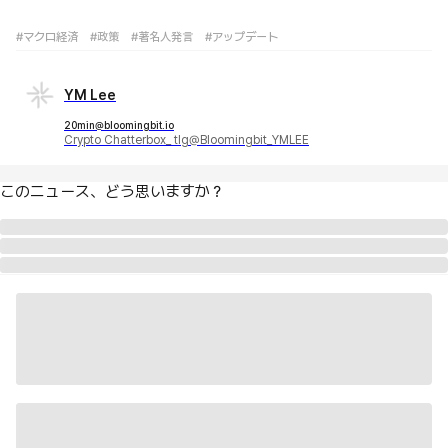
#マクロ経済
#政策
#著名人発言
#アップデート
YM Lee
20min@bloomingbit.io
Crypto Chatterbox_ tlg@Bloomingbit_YMLEE
このニュース、どう思いますか？