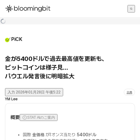
한국어
English
日本語
PiCK
金が5400ドルで過去最高値を更新も、
ビットコインは様子見…
パウエル発言後に明暗拡大
入力
2026年01月28日 午後5:22
出典
YM Lee
概要
STAT AIのご案内
国際
金価格
が1オンス当たり
5400ドル