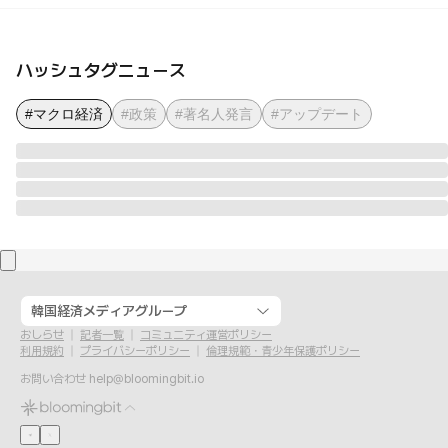
ハッシュタグニュース
#マクロ経済
#政策
#著名人発言
#アップデート
韓国経済メディアグループ
おしらせ
記者一覧
コミュニティ運営ポリシー
利用規約
プライバシーポリシー
倫理規範・青少年保護ポリシー
お問い合わせ
help@bloomingbit.io