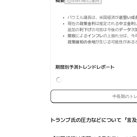
概要
STAT AIのご案内
パウエル議長は、米国経済が
底堅い成
現在の
政策金利
は推定される
中立金利
追加の
利下げ
の可否は今後の
データ
次
関税
による
インフレ
の上振れ分は、今
政策緩和の余地
が生じる可能性がある
期間別予測トレンドレポート
中長期のト
トランプ氏の圧力などについて「言及