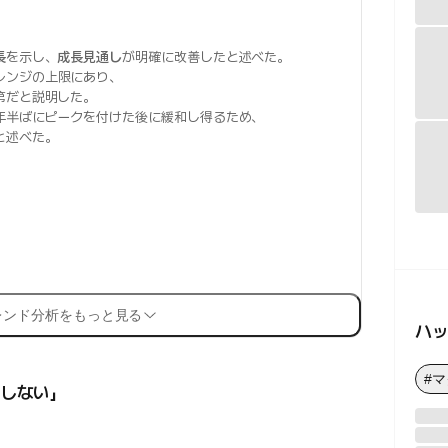
長
を示し、
成長見通し
が明確に改善したと述べた。
レンジの上限にあり、
第だと説明した。
年半ばにピークを付けた後に緩和し得るため、
と述べた。
レンド分析をもっと見る
ハ
#
しない」