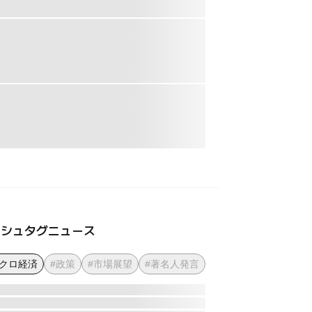
ッシュタグニュース
マクロ経済
#政策
#市場展望
#著名人発言