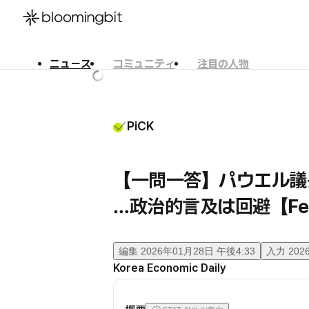
ニュース
コミュニティ
注目の人物
한국어
English
日本語
PiCK
【一問一答】パウエル議
…政治的言及は回避【F
編集
2026年01月28日 午後4:33
入力
202
Korea Economic Daily