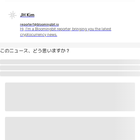
JH Kim
reporter1@bloomingbit.io
Hi, I'm a Bloomingbit reporter, bringing you the latest
cryptocurrency news.
このニュース、どう思いますか？