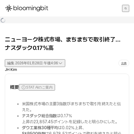
한국어
English
日本語
ニューヨーク株式市場、まちまちで取引終了…
ナスダック0.17%高
編集
2026年01月28日 午後4:06
出典
JH Kim
概要
STAT AIのご案内
米国株式市場の主要3指数がまちまちで取引を終えたと伝
えた。
ナスダック総合指数
は0.17%
上昇の23,857.45ポイントを記録したと明らかにした。
ダウ工業株30種平均
は0.02%上昇、
S&P500指数
は6,978.52ポイントで取引を終えたと明ら