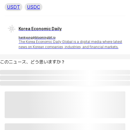
USDT
USDC
Korea Economic Daily
hankyung@bloomingbit.io
The Korea Economic Daily Global is a digital media where latest
news on Korean companies, industries, and financial markets.
このニュース、どう思いますか？