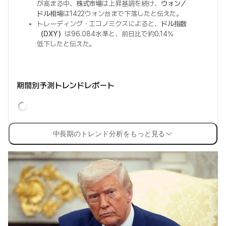
が高まる中、
株式市場
は上昇基調を続け、
ウォン／
ドル相場
は1422ウォン台まで下落したと伝えた。
トレーディング・エコノミクスによると、
ドル指数
（DXY）
は96.084水準と、前日比で約0.14%
低下したと伝えた。
期間別予測トレンドレポート
中長期のトレンド分析をもっと見る