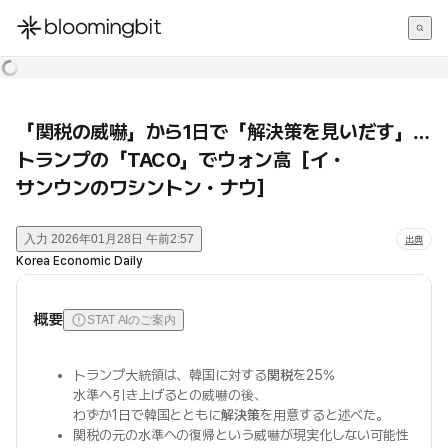
한국어
English
日本語
「関税の威嚇」から1日で「解決策を見いだす」…
トランプの「TACO」でウォン高［イ・
サンウンのワシントン・ナウ］
入力
2026年01月28日 午前2:57
出典
Korea Economic Daily
概要
STAT AIのご案内
トランプ大統領は、韓国に対する
関税
を25%
水準へ引き上げるとの威嚇の後、
わずか1日で韓国とともに
解決策
を用意すると述べた。
関税の元の水準への復帰という威嚇が現実化しない可能性