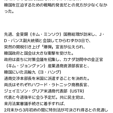
韓国を圧迫するための戦略的発言だとの見方が少なくなか
った。
先週、金旻錫（キム・ミンソク）国務総理が訪米し、J・
D・バンス副大統領と会談してからわずか3日で、
突然の関税引き上げ「爆弾」宣言が伝えられ、
韓国政府と国会は大きな衝撃を受けた。
政府は直ちに対策会議を招集し、カナダ訪問中の金正官
（キム・ジョングァン）産業通商資源部長官と、
韓国にいた呂翰九（ヨ・ハング）
通商交渉本部長を米国に派遣することを決めた。
両氏はそれぞれハワード・ラトニック商務長官、
ジェイミソン・グリア米通商代表部（USTR）
代表と今週後半に会う予定だ。共に民主党は、
来月法案審議手続きに着手すれば、
2月末から3月初めの間に特別法が可決され得るとの見通し