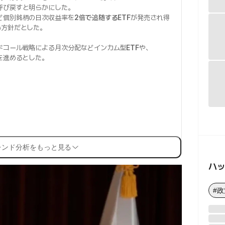
呼び戻すと明らかにした。
ど個別銘柄の日次収益率を
2倍で追随するETF
が発売され得
い方針だとした。
ドコール戦略による月次分配などインカム型
ETF
や、
を進めるとした。
レンド分析をもっと見る
ハ
#政