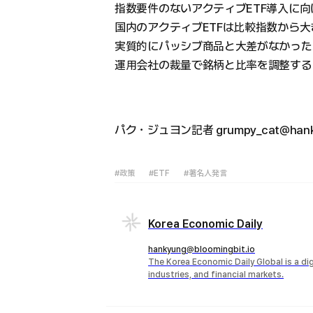
指数要件のないアクティブETF導入に
国内のアクティブETFは比較指数から
実質的にパッシブ商品と大差がなかった
運用会社の裁量で銘柄と比率を調整する
パク・ジュヨン記者 grumpy_cat@hank
#政策
#ETF
#著名人発言
Korea Economic Daily
hankyung@bloomingbit.io
The Korea Economic Daily Global is a d
industries, and financial markets.