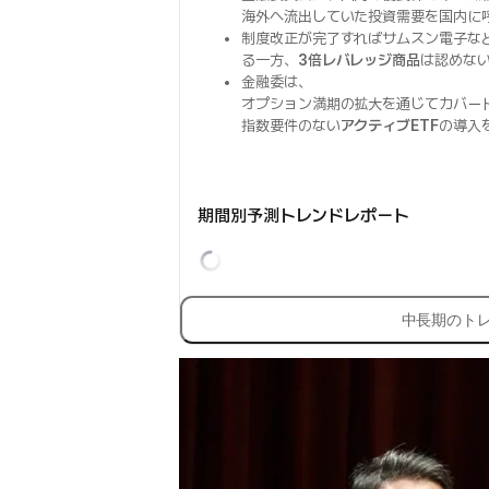
海外へ流出していた投資需要を国内に
制度改正が完了すればサムスン電子な
る一方、
3倍レバレッジ商品
は認めな
金融委は、
オプション満期の拡大を通じてカバー
指数要件のない
アクティブETF
の導入
期間別予測トレンドレポート
中長期のト