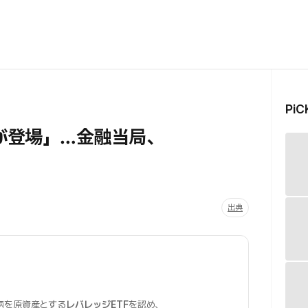
Pi
Fが登場」…金融当局、
出典
柄を原資産とする
レバレッジETF
を認め、