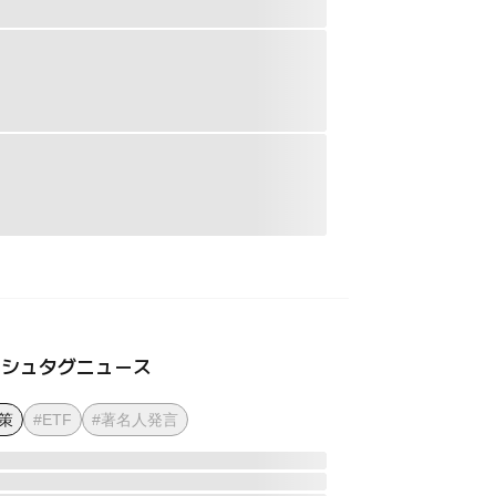
ッシュタグニュース
策
#ETF
#著名人発言