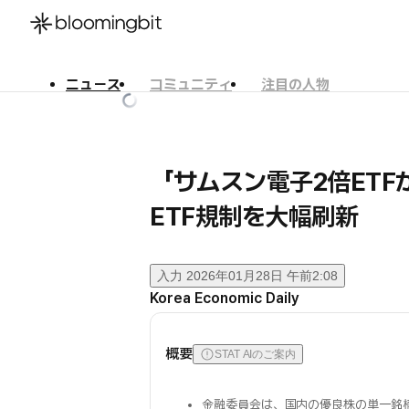
ニュース
コミュニティ
注目の人物
한국어
English
日本語
「サムスン電子2倍ET
ETF規制を大幅刷新
入力
2026年01月28日 午前2:08
Korea Economic Daily
概要
STAT AIのご案内
金融委員会は、国内の優良株の単一銘