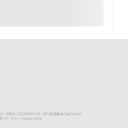
65
|
登録日: 2021年6月14日
|
発行者/編集者: Sanha Kim
マネージャー: Hanna Yang