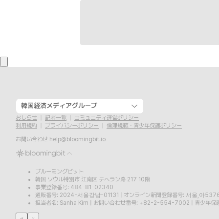
韓国経済メディアグループ
おしらせ
記者一覧
コミュニティ運営ポリシー
利用規約
プライバシーポリシー
倫理規範・青少年保護ポリシー
お問い合わせ
help@bloomingbit.io
ブルーミングビット
韓国 ソウル特別市 江南区 テヘラン路 217 10階
事業登録番号: 484-81-02340
通販番号: 2024-서울강남-01131
|
オンライン新聞登録番号: 서울,아537
担当者名: Sanha Kim
|
お問い合わせ番号: +82-2-554-7002
|
青少年保護