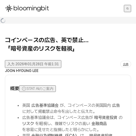
한국어
English
日本語
コインベースの広告、英で禁止…
「暗号資産のリスクを軽視」
入力
2026年01月28日 午前1:31
出典
JOON HYOUNG LEE
概要
STAT AIのご案内
英国
広告基準協議会
が、コインベースの英国国内
広告
に対して掲載禁止命令を出したと伝えた。
広告基準協議会は、コインベース広告が
暗号資産投資
の
リスク
を軽視し、複雑でリスクの高い
金融商品
を容易に見せたと指摘したと明らかにした。
英国
金融行為規制機構（FCA）
は、
暗号資産投資