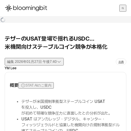
한국어
English
日本語
テザーのUSAT登場で揺れるUSDC…
米機関向けステーブルコイン競争が本格化
編集
2026年01月27日 午後7:40
出典
YM Lee
概要
STAT AIのご案内
テザーが米国規制準拠型ステーブルコイン
USAT
を投入し、
USDC
が初めて明確な競争圧力に直面したとの分析が出た。
USAT
はアンカレッジ・デジタル、キャンター・
フィッツジェラルドと協業した機関向けの規制準拠型ドル
建てステーブルコインで、
USDC