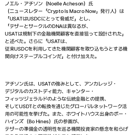
ノエル・アチソン（Noelle Acheson）氏
（ニュースレター「Crypto Is Macro Now」発行人）は
「USATはUSDCにとって脅威だ」とし、
「テザーとサークルのDNAは異なるが、
USATは規制下の金融機関顧客を直接狙って設計された」
と述べた。さらに「USATは、
従来USDCを利用してきた機関顧客を取り込もうとする機
関向けステーブルコインだ」と付け加えた。
アチソン氏は、USATの強みとして、アンカレッジ・
デジタルのカストディ能力、キャンター・
フィッツジェラルドのような伝統金融との提携、
そしてUSDTとの転換を通じたグローバルネットワーク活
用の可能性を挙げた。また、ホワイトハウス出身のボー・
ハインズ（Bo Hines）氏の参画が、
テザーの準備金の透明性を巡る機関投資家の懸念を和らげ