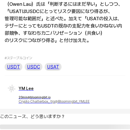
（Owen Lau）氏は「判断するにはまだ早い」としつつ、
「USATはUSDCにとってリスク要因になり得るが、
管理可能な範囲だ」と述べた。加えて「USATの投入は、
テザーにとってもUSDTの既存の支配力を食いかねない内
部競争、すなわちカニバリゼーション（共食い）
のリスクにつながり得る」と付け加えた。
#ステーブルコイン
USDT
USDC
USAT
YM Lee
20min@bloomingbit.io
Crypto Chatterbox_ tlg@Bloomingbit_YMLEE
このニュース、どう思いますか？