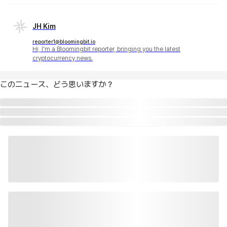
JH Kim
reporter1@bloomingbit.io
Hi, I'm a Bloomingbit reporter, bringing you the latest
cryptocurrency news.
このニュース、どう思いますか？