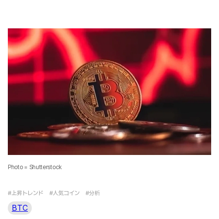
Photo = Shutterstock
#上昇トレンド
#人気コイン
#分析
BTC