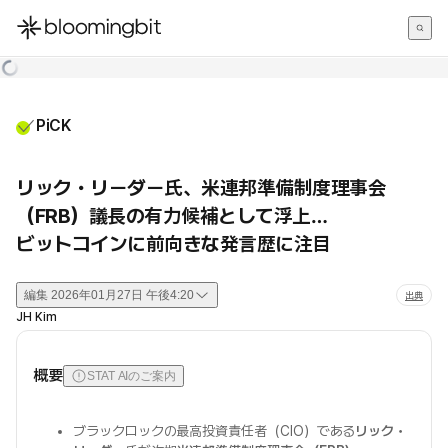
한국어
English
日本語
PiCK
リック・リーダー氏、米連邦準備制度理事会
（FRB）議長の有力候補として浮上…
ビットコインに前向きな発言歴に注目
編集
2026年01月27日 午後4:20
出典
JH Kim
概要
STAT AIのご案内
ブラックロックの最高投資責任者（CIO）である
リック・