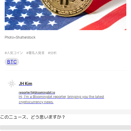
Photo=Shutterstock
#人気コイン
#著名人発言
#分析
BTC
JH Kim
reporter1@bloomingbit.io
Hi, I'm a Bloomingbit reporter, bringing you the latest
cryptocurrency news.
このニュース、どう思いますか？