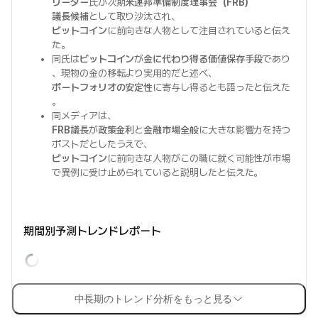
リーダー
氏が次期
米連邦準備制度理事会（FRB）
議長候補
として取り沙汰され、
ビットコイン
に前向きな人物として注目されていると伝え
た。
同氏は
ビットコイン
が
金に代わり得る価値保存手段
であり
、現物の金の移転より実用的だと述べ、
ポートフォリオの安定性
に寄与し得るとも語ったと伝えた
。
同メディアは、
FRB議長
が
政策金利
と
金融市場全般
に大きな影響力を持つ
ポストだとしたうえで、
ビットコイン
に前向きな人物がこの職に就く可能性が市場
で異例に受け止められていると説明したと伝えた。
期間別予測トレンドレポート
中長期のトレンド分析をもっと見る