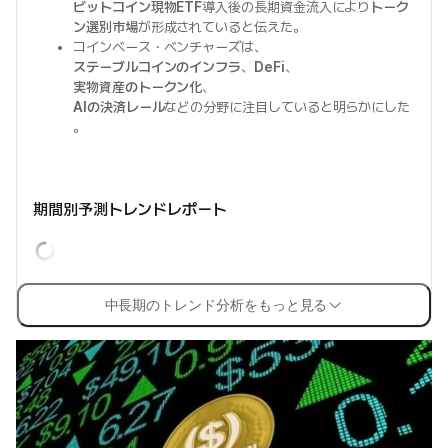
ビットコイン現物ETF
導入後の長期資金流入により
トーク
ン選別市場
が形成されていると伝えた。
コインベース・ベンチャーズは、
ステーブルコインのインフラ
、
DeFi
、
実物資産のトークン化
、
AIの決済レール
などの分野に注目していると明らかにした
。
期間別予測トレンドレポート
中長期のトレンド分析をもっと見る