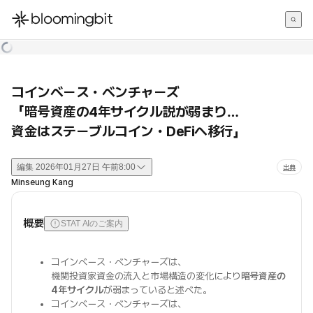
한국어
English
日本語
コインベース・ベンチャーズ
「暗号資産の4年サイクル説が弱まり…
資金はステーブルコイン・DeFiへ移行」
編集
2026年01月27日 午前8:00
出典
Minseung Kang
概要
STAT AIのご案内
コインベース・ベンチャーズは、
機関投資家資金の流入と市場構造の変化により
暗号資産の
4年サイクル
が弱まっていると述べた。
コインベース・ベンチャーズは、