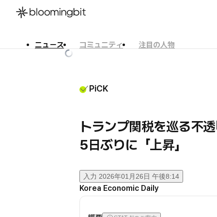
ニュース
コミュニティ
注目の人物
한국어
English
日本語
PiCK
トランプ関税を巡る不透
5日ぶりに「上昇」
入力
2026年01月26日 午後8:14
Korea Economic Daily