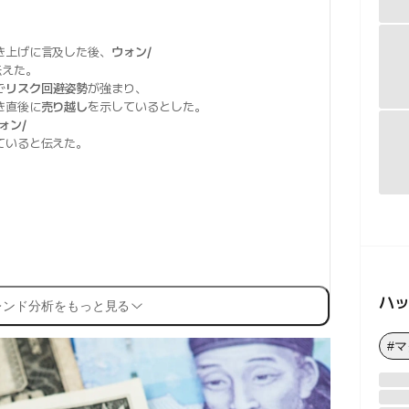
き上げに言及した後、
ウォン/
伝えた。
で
リスク回避姿勢
が強まり、
き直後に
売り越し
を示しているとした。
ォン/
ていると伝えた。
ハ
レンド分析をもっと見る
#