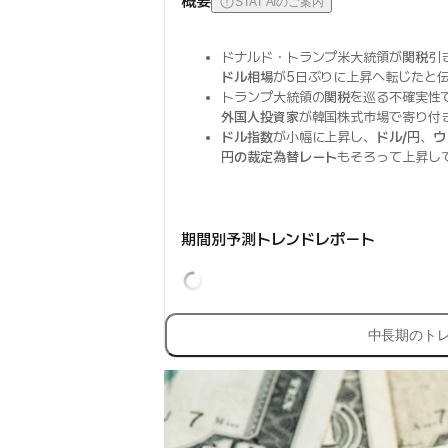
概要
STAT AIのご案内
ドナルド・トランプ米大統領が
関税
引
ドル相場
が5日ぶりに上昇へ転じたと
トランプ大統領の
関税
を巡る不確実性
外国人投資家
が韓国株式市場で寄り付
ドル指数
が小幅に上昇し、
ドル/円
、
ウ
円の裁定為替レート
もそろって上昇し
期間別予測トレンドレポート
中長期のト