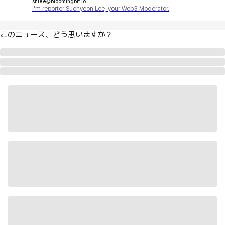
shlee@bloomingbit.io
I'm reporter Suehyeon Lee, your Web3 Moderator.
このニュース、どう思いますか？