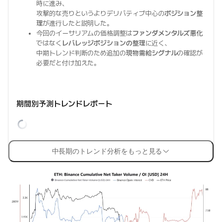
時に進み、
攻撃的な売りというよりデリバティブ中心の
ポジション整
理
が進行したと説明した。
今回のイーサリアムの価格調整は
ファンダメンタルズ悪化
ではなく
レバレッジポジションの整理
に近く、
中期トレンド判断のため追加の
現物需給シグナル
の確認が
必要だと付け加えた。
期間別予測トレンドレポート
中長期のトレンド分析をもっと見る