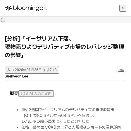
한국어
English
日本語
[分析]「イーサリアム下落、
現物売りよりデリバティブ市場のレバレッジ整理
の影響」
入力
2026年01月26日 午後7:43
出典
Suehyeon Lee
概要
STAT AIのご案内
直近2週間でイーサリアムのデリバティブの
未決済建玉
（OI）
が80億ドルから64億ドルへ急減し、
レバレッジ縮小局面
に入ったと分析した。
価格下落局面で
CVDの上昇
と大規模な
ショートの清算
が同