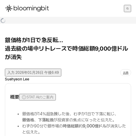
한국어
English
日本語
銀価格が1日で急反転…
過去級の場中リトレースで時価総額9,000億ドル
が消失
入力
2026年01月26日 午後6:49
出典
Suehyeon Lee
概要
STAT AIのご案内
銀価格が14%超急騰した後、わずか1日で下落に転じ、
銀価格
、
下落転換
が投資家の焦点になったと伝えた。
わずか90分で銀市場の
時価総額
約
9,000億ドル
が消失した
と伝えた。