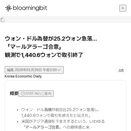
한국어
English
日本語
ウォン・ドル為替が25.2ウォン急落…
「マールアラーゴ合意」
観測で1,440.6ウォンで取引終了
編集
2026年01月26日 午前3:50
出典
Korea Economic Daily
概要
STAT AIのご案内
ウォン・ドル
為替
が前日比25.2ウォン急落し、
1,440.6ウォンで取引を終えたと伝えた。
米国がアジア通貨を下支えするという、いわゆる
「
マールアラーゴ合意
」への期待感と米・