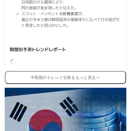
日両国の介入観測により、
円
の価値が急反発したと伝えた。
スコット・ベッセント米
財務長官
が、
最近の
ウォン安
は韓国経済の基礎体力に比べて行き過ぎだ
と発言したと明らかにした。
期間別予測トレンドレポート
中長期のトレンド分析をもっと見る