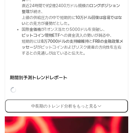
直近24時間で約2億2400万ドル規模の
ロングポジション
整理
が続き、
上値の供給圧力の中で短期的に
10万ドル回復は容易ではな
い
との見方が優勢だとした。
国際
金価格
が1オンス当たり5000ドルを突破し、
ビットコイン現物ETF
への資金流入の勢いが鈍る中、
短期的には
8万7000ドルの支持線維持
と
FRBの金融政策メ
ッセージ
がビットコインおよびリスク資産の方向性を左右
するとの見通しが出ていると伝えた。
期間別予測トレンドレポート
中長期のトレンド分析をもっと見る