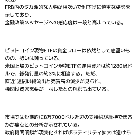
FRB内のタカ派的な人物が相次いで利下げに慎重な姿勢を
示しており、
金融政策メッセージへの感応度は一段と高まっている。
ビットコイン現物ETFの資金フローは依然として底堅いも
のの、勢いは鈍っている。
米国上場のビットコイン現物ETFの運用資産は約1280億ド
ルで、総発行量の約3%に相当する。ただ、
直近1週間は純流出と売買高の減少が見られ、
機関投資家需要が一服したとの解釈も出ている。
市場では短期的に8万7000ドル近辺の支持線が維持できる
かが焦点との分析が示されている。
政府機関閉鎖が現実化すればボラティリティ拡大は避けら