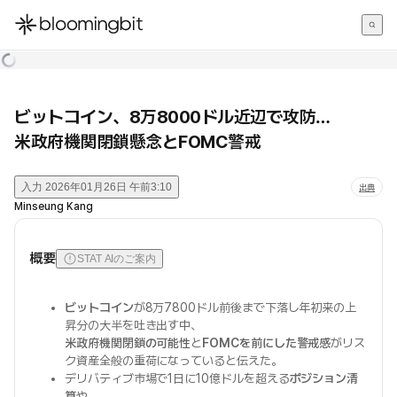
한국어
English
日本語
ビットコイン、8万8000ドル近辺で攻防…
米政府機関閉鎖懸念とFOMC警戒
入力
2026年01月26日 午前3:10
出典
Minseung Kang
概要
STAT AIのご案内
ビットコイン
が8万7800ドル前後まで下落し年初来の上
昇分の大半を吐き出す中、
米政府機関閉鎖の可能性
と
FOMCを前にした警戒感
がリス
ク資産全般の重荷になっていると伝えた。
デリバティブ市場で1日に10億ドルを超える
ポジション清
算
や、