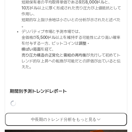
短期保有者の平均取得単価である
9万8,000ドル
と、
10万ドル
以上に厚く形成された売り圧力が上値抵抗として
作用し、
短期的な上抜け余地は小さいとの分析が示されたと述べた
。
デリバティブ市場と予測市場では、
金価格が
5,500ドル
以上を維持する可能性により高い確率
を付与する一方、ビットコインは
調整・
横ばい局面
を経て、
売り圧力構造の正常化
と
需給の再均衡
が先行して初めてト
レンド的な上昇への転換が可能だとの評価が出ていると伝
えた。
期間別予測トレンドレポート
中長期のトレンド分析をもっと見る