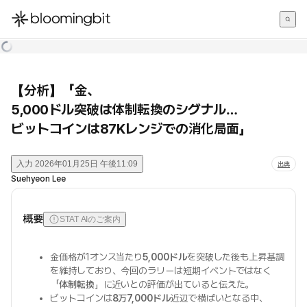
한국어
English
日本語
【分析】「金、
5,000ドル突破は体制転換のシグナル…
ビットコインは87Kレンジでの消化局面」
入力
2026年01月25日 午後11:09
出典
Suehyeon Lee
概要
STAT AIのご案内
金価格が1オンス当たり
5,000ドル
を突破した後も上昇基調
を維持しており、今回のラリーは短期イベントではなく
「
体制転換
」に近いとの評価が出ていると伝えた。
ビットコインは
8万7,000ドル
近辺で横ばいとなる中、