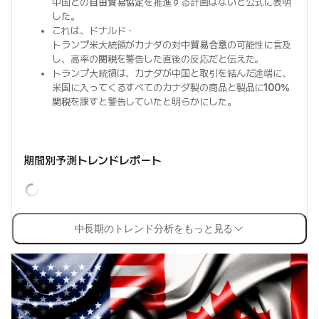
中国との
自由貿易協定
を推進する計画はないと公式に表明
した。
これは、ドナルド・
トランプ米大統領がカナダの対中
貿易合意
の可能性に言及
し、高率の
関税
を警告した直後の反応だと伝えた。
トランプ大統領は、カナダが中国と取引を結んだ途端に、
米国に入ってくるすべてのカナダ製の商品と製品に
100%
関税
を課すと警告していたと明らかにした。
期間別予測トレンドレポート
中長期のトレンド分析をもっと見る