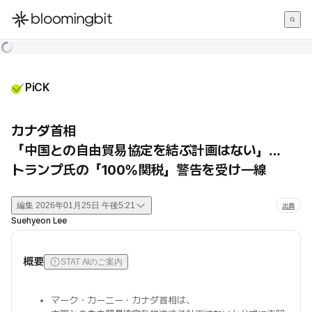
한국어
English
日本語
PiCK
カナダ首相
「中国との自由貿易協定を結ぶ計画はない」…
トランプ氏の「100%関税」警告を受け一線
編集
2026年01月25日 午後5:21
出典
Suehyeon Lee
概要
STAT AIのご案内
マーク・カーニー・カナダ首相は、