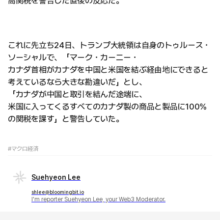
高関税を警告した直後の反応だ。
これに先立ち24日、トランプ大統領は自身のトゥルース・
ソーシャルで、「マーク・カーニー・
カナダ首相がカナダを中国と米国を結ぶ経由地にできると
考えているなら大きな勘違いだ」とし、
「カナダが中国と取引を結んだ途端に、
米国に入ってくるすべてのカナダ製の商品と製品に100%
の関税を課す」と警告していた。
#マクロ経済
Suehyeon Lee
shlee@bloomingbit.io
I'm reporter Suehyeon Lee, your Web3 Moderator.