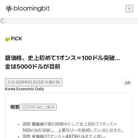
한국어
English
日本語
PiCK
銀価格、史上初めて1オンス＝100ドル突破…
金は5000ドルが目前
入力
2026年01月23日 午後5:38
出典
Korea Economic Daily
概要
STAT AIのご案内
国際
銀価格
が取引時間中として史上初めて1オンス＝
100ドル
を突破し、
上昇ラリー
を継続していると伝えた。
国際
金価格
が1オンス＝
4979ドル
まで上昇し、