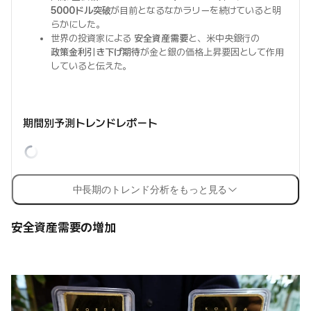
5000ドル突破
が目前となるなかラリーを続けていると明
らかにした。
世界の投資家による
安全資産需要
と、米中央銀行の
政策金利引き下げ期待
が金と銀の価格上昇要因として作用
していると伝えた。
期間別予測トレンドレポート
中長期のトレンド分析をもっと見る
安全資産需要の増加