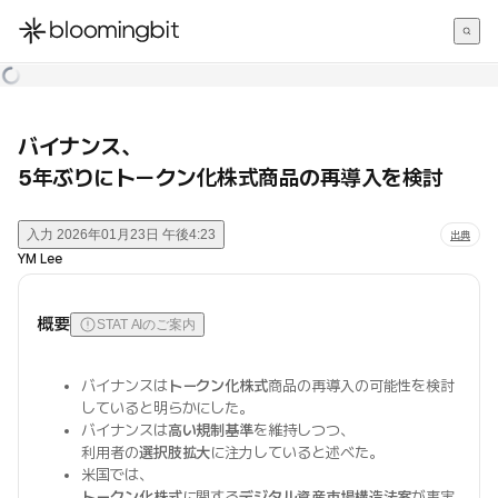
한국어
English
日本語
バイナンス、
5年ぶりにトークン化株式商品の再導入を検討
入力
2026年01月23日 午後4:23
出典
YM Lee
概要
STAT AIのご案内
バイナンスは
トークン化株式
商品の再導入の可能性を検討
していると明らかにした。
バイナンスは
高い規制基準
を維持しつつ、
利用者の
選択肢拡大
に注力していると述べた。
米国では、
トークン化株式
に関する
デジタル資産市場構造法案
が事実