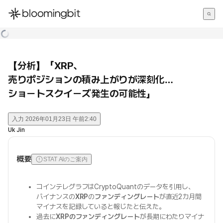
한국어
English
日本語
【分析】「XRP、
売りポジションの積み上がりが深刻化…
ショートスクイーズ発生の可能性」
入力
2026年01月23日 午前2:40
Uk Jin
概要
STAT AIのご案内
コインテレグラフはCryptoQuantのデータを引用し、
バイナンスの
XRP
の
ファンディングレート
が直近2カ月間
マイナスを記録していると報じたと伝えた。
過去に
XRPのファンディングレート
が長期にわたりマイナ