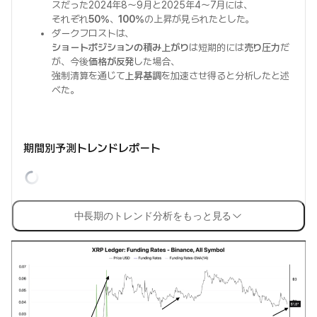
スだった2024年8～9月と2025年4～7月には、
それぞれ
50%
、
100%
の上昇が見られたとした。
ダークフロストは、
ショートポジションの積み上がり
は短期的には
売り圧力
だ
が、今後
価格が反発
した場合、
強制清算を通じて
上昇基調
を加速させ得ると分析したと述
べた。
期間別予測トレンドレポート
中長期のトレンド分析をもっと見る