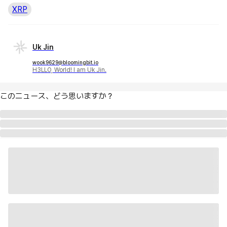
XRP
Uk Jin
wook9629@bloomingbit.io
H3LLO, World! I am Uk Jin.
このニュース、どう思いますか？