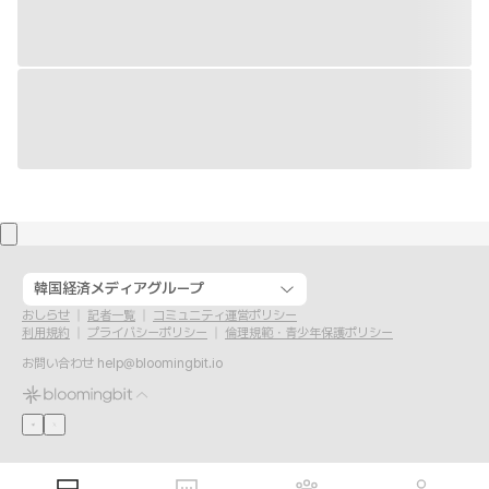
韓国経済メディアグループ
おしらせ
記者一覧
コミュニティ運営ポリシー
利用規約
プライバシーポリシー
倫理規範・青少年保護ポリシー
お問い合わせ
help@bloomingbit.io