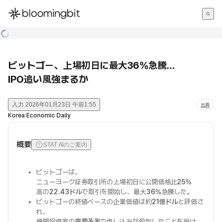
한국어
English
日本語
ビットゴー、上場初日に最大36%急騰…
IPO追い風強まるか
入力
2026年01月23日 午前1:55
出典
Korea Economic Daily
概要
STAT AIのご案内
ビットゴーは、
ニューヨーク証券取引所の上場初日に公開価格比
25%
高の
22.43ドル
で取引を開始し、最大
36%
急騰した。
ビットゴーの終値ベースの企業価値は約
21億ドル
と評価さ
れ、
機関投資家の
需要予測
で申し込みが殺到したことを受け、