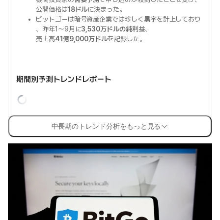
公開価格は
18ドル
に決まった。
ビットゴーは暗号資産企業では珍しく
黒字
を計上しており
、昨年1〜9月に
3,530万ドルの純利益
、
売上高
41億9,000万ドル
を記録した。
期間別予測トレンドレポート
中長期のトレンド分析をもっと見る