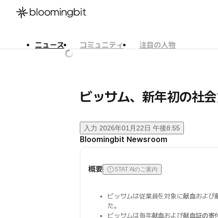
ニュース
コミュニティ
注目の人物
한국어
English
日本語
ビッサム、新年初の社会
入力
2026年01月22日 午後8:55
Bloomingbit Newsroom
概要
STAT AIのご案内
ビッサムは従業員を対象に
献血
および
た。
ビッサムは毎年
献血
および
献血証の寄