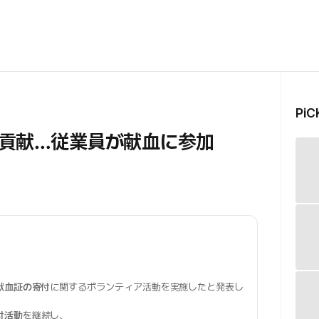
Pi
貢献…従業員が献血に参加
献血証の寄付
に関するボランティア活動を実施したと発表し
付活動
を継続し、