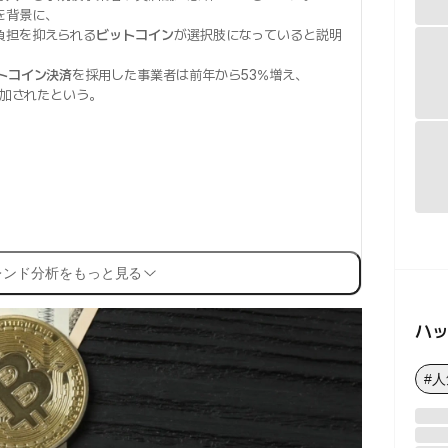
を背景に、
負担を抑えられる
ビットコイン
が選択肢になっていると説明
トコイン決済
を採用した事業者は前年から53%増え、
追加されたという。
レンド分析をもっと見る
ハ
#