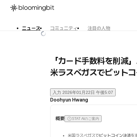
ニュース
コミュニティ
注目の人物
한국어
English
日本語
「カード手数料を削減」
米ラスベガスでビットコ
入力
2026年01月22日 午後5:07
Doohyun Hwang
概要
STAT AIのご案内
米国ラスベガスで
ビットコイン決済
を