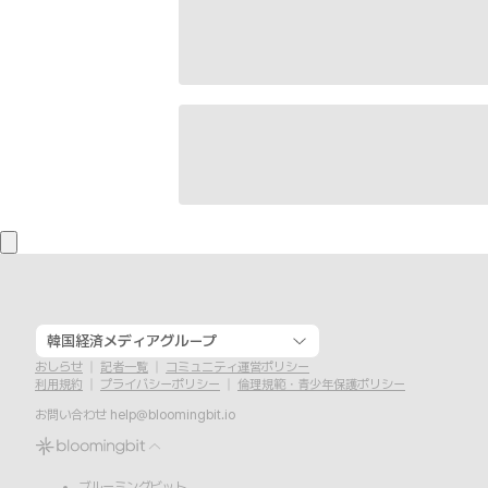
韓国経済メディアグループ
おしらせ
記者一覧
コミュニティ運営ポリシー
利用規約
プライバシーポリシー
倫理規範・青少年保護ポリシー
お問い合わせ
help@bloomingbit.io
ブルーミングビット