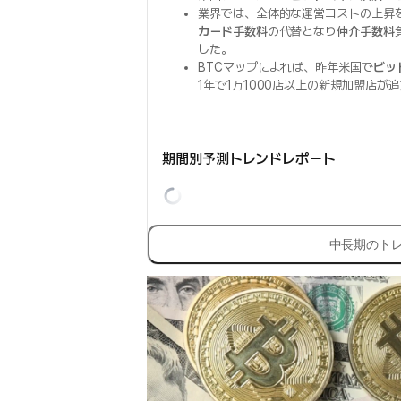
業界では、全体的な運営コストの上昇
カード手数料
の代替となり
仲介手数料
した。
BTCマップによれば、昨年米国で
ビッ
1年で1万1000店以上の新規加盟店が
期間別予測トレンドレポート
中長期のト