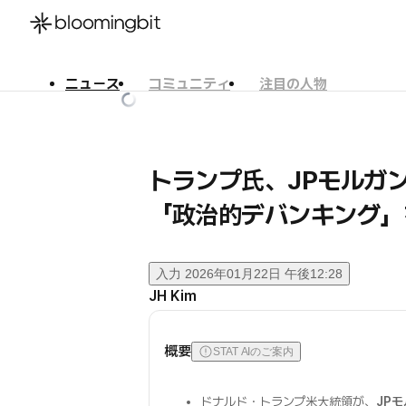
ニュース
コミュニティ
注目の人物
한국어
English
日本語
トランプ氏、JPモルガ
「政治的デバンキング」
入力
2026年01月22日 午後12:28
JH Kim
概要
STAT AIのご案内
ドナルド・トランプ米大統領が、
JP