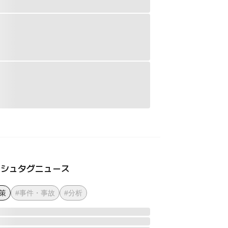
ッシュタグニュース
策
#事件・事故
#分析