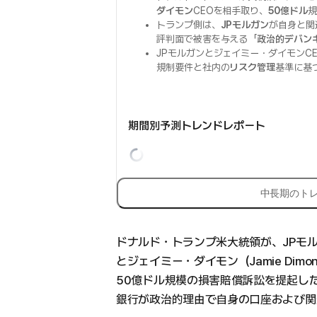
ダイモン
CEOを相手取り、
50億ドル
規
トランプ側は、
JPモルガン
が自身と関
評判面で被害を与える「
政治的デバン
JPモルガンとジェイミー・ダイモンC
規制要件と社内の
リスク管理
基準に基
期間別予測トレンドレポート
中長期のト
ドナルド・トランプ米大統領が、JPモルガン
とジェイミー・ダイモン（Jamie Di
50億ドル規模の損害賠償訴訟を提起し
銀行が政治的理由で自身の口座および関