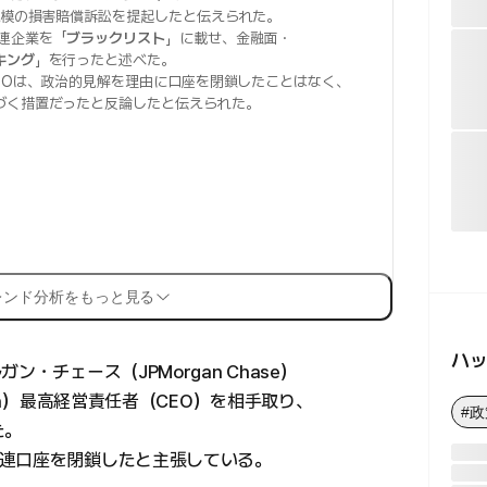
模の損害賠償訴訟を提起したと伝えられた。
連企業を「
ブラックリスト
」に載せ、金融面・
キング
」を行ったと述べた。
EOは、政治的見解を理由に口座を閉鎖したことはなく、
づく措置だったと反論したと伝えられた。
レンド分析をもっと見る
ハ
・チェース（JPMorgan Chase）
mon）最高経営責任者（CEO）を相手取り、
#政
た。
連口座を閉鎖したと主張している。