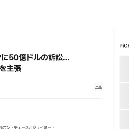
Pi
ンに50億ドルの訴訟…
を主張
出典
モルガン・チェース
と
ジェイミー・