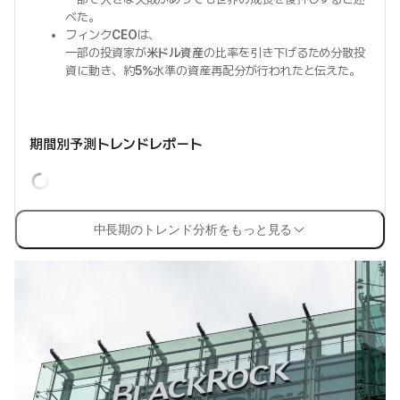
べた。
フィンク
CEO
は、
一部の投資家が
米ドル資産
の比率を引き下げるため分散投
資に動き、約
5%
水準の資産再配分が行われたと伝えた。
期間別予測トレンドレポート
中長期のトレンド分析をもっと見る