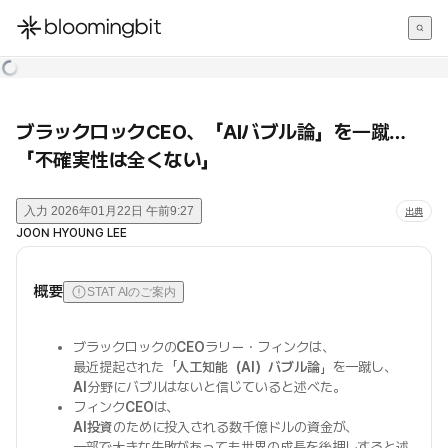
한국어
English
日本語
ブラックロックCEO、「AIバブル論」を一蹴…
「不確実性は全くない」
入力
2026年01月22日 午前9:27
出典
JOON HYOUNG LEE
概要
STAT AIのご案内
ブラックロックの
CEO
ラリー・フィンクは、
最近提起された「
人工知能（AI）バブル論
」を一蹴し、
AI
分野にバブルはないと信じていると述べた。
フィンク
CEO
は、
AI投資
のために投入される数千億ドルの資金が、
一部で大きな失敗があっても世界の成長を後押しすると述