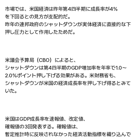
市場では、米国経済は昨年第4四半期に成長率が4%
を下回るとの見方が支配的だ。
昨年の連邦政府のシャットダウンが実体経済に直接的な下
押し圧力として作用したためだ。
米議会予算局（CBO）によると、
シャットダウンは第4四半期のGDP増加率を年率で1.0〜
2.0%ポイント押し下げる効果がある。米財務省も、
シャットダウンが米国の経済成長率を押し下げ得るとみて
いた。
米国はGDP成長率を速報値、改定値、
確報値の3回発表する。確報値は、
暫定推計時に反映されなかった経済活動指標を織り込んで