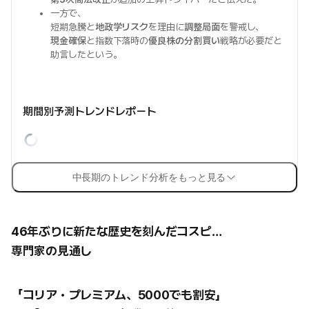
一方で、
短期急騰と
地政学リスク
を理由に
調整局面
を警戒し、
現金確保
と指数下落時の
優良株の分割買い
戦略が必要だと
助言したという。
期間別予測トレンドレポート
中長期のトレンド分析をもっと見る
46年ぶりに新たな歴史を刻んだコスピ…
専門家の見通し
「コリア・プレミアム、5000でも割安」