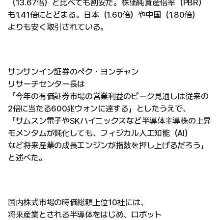
（13.67倍）と比べても割安だ。株価純資産倍率（PBR）
も1.41倍にとどまる。日本（1.60倍）や中国（1.80倍）
よりも安く取引されている。
サンサンイン証券のペク・ヨンチャン
リサーチセンター長は
「今年の有価証券市場の営業利益のピーク見通しは従来の
2倍に当たる600兆ウォンに達する」としたうえで、
「サムスン電子やSKハイニックスなど半導体主導株の上昇
モメンタムが鈍化しても、フィジカル人工知能（AI）
など将来産業の成長エンジンが指数を押し上げるだろう」
と述べた。
国内株式市場の時価総額上位10社には、
将来産業とされる半導体をはじめ、ロボット