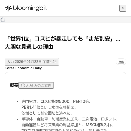
한국어
English
日本語
『世界1位』コスピが暴走しても「まだ割安」…
大胆な見通しの理由
入力
2026年01月22日 午前4:24
出典
Korea Economic Daily
概要
STAT AIのご案内
専門家は、
コスピ指数5000
、
PER10倍
、
PBR1.41倍
という水準を根拠に、
依然として割安圏だと述べた。
半導体・自動車・防衛産業に加え、
二次電池
、
ロボット
、
自動運転
など将来産業の利益増加と、
MSCI組み入れ
、
第3次商法改正
が追加の上昇ドライバーだと伝えた。