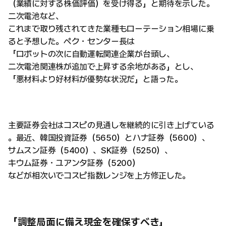
（業績に対する株価評価）を受け得る」と期待を示した。
二次電池など、
これまで取り残されてきた業種もローテーション相場に乗
ると予想した。ペク・センター長は
「ロボットの次に自動運転関連企業が台頭し、
二次電池関連株が追加で上昇する余地がある」とし、
「悪材料より好材料が優勢な状況だ」と語った。
主要証券会社はコスピの見通しを継続的に引き上げている
。最近、韓国投資証券（5650）とハナ証券（5600）、
サムスン証券（5400）、SK証券（5250）、
キウム証券・ユアンタ証券（5200）
などが相次いでコスピ指数レンジを上方修正した。
「調整局面に備え現金を確保すべき」