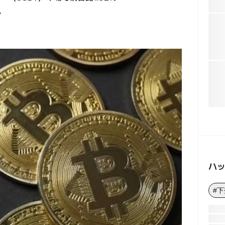
。
ハ
#