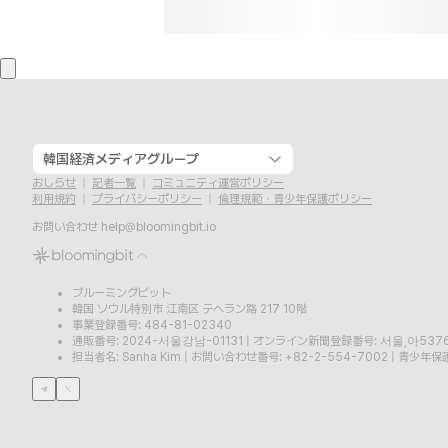
韓国経済メディアグループ
おしらせ
記者一覧
コミュニティ運営ポリシー
利用規約
プライバシーポリシー
倫理規範・青少年保護ポリシー
お問い合わせ
help@bloomingbit.io
ブルーミングビット
韓国 ソウル特別市 江南区 テヘラン路 217 10階
事業登録番号: 484-81-02340
通販番号: 2024-서울강남-01131
|
オンライン新聞登録番号: 서울,아537
担当者名: Sanha Kim
|
お問い合わせ番号: +82-2-554-7002
|
青少年保護