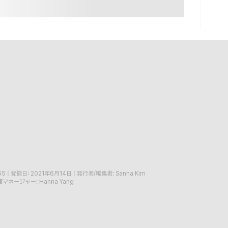
65
|
登録日: 2021年6月14日
|
発行者/編集者: Sanha Kim
マネージャー: Hanna Yang