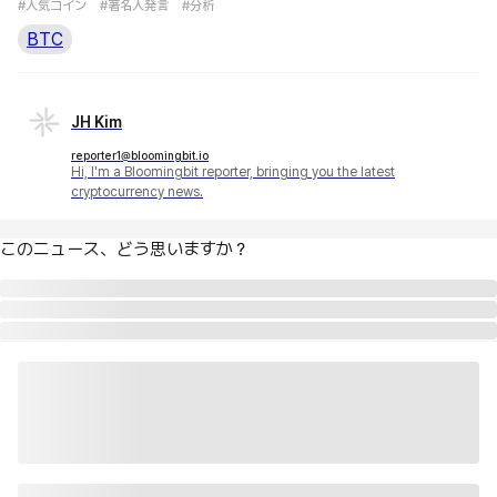
#人気コイン
#著名人発言
#分析
BTC
JH Kim
reporter1@bloomingbit.io
Hi, I'm a Bloomingbit reporter, bringing you the latest
cryptocurrency news.
このニュース、どう思いますか？