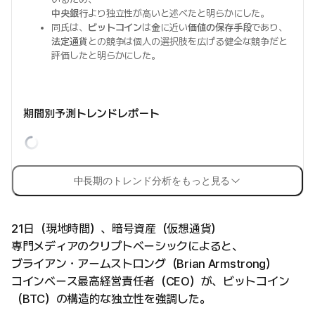
中央銀行
より独立性が高いと述べたと明らかにした。
同氏は、
ビットコイン
は
金
に近い
価値の保存手段
であり、
法定通貨
との競争は個人の選択肢を広げる健全な競争だと
評価したと明らかにした。
期間別予測トレンドレポート
中長期のトレンド分析をもっと見る
21日（現地時間）、暗号資産（仮想通貨）
専門メディアのクリプトベーシックによると、
ブライアン・アームストロング（Brian Armstrong）
コインベース最高経営責任者（CEO）が、ビットコイン
（BTC）の構造的な独立性を強調した。