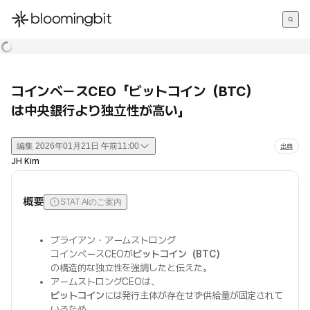
한국어
English
日本語
コインベースCEO「ビットコイン（BTC）
は中央銀行より独立性が高い」
編集
2026年01月21日 午前11:00
出典
JH Kim
概要
STAT AIのご案内
ブライアン・アームストロング
コインベースCEOが
ビットコイン（BTC）
の構造的な独立性を強調したと伝えた。
アームストロングCEOは、
ビットコイン
には発行主体が存在せず供給量が固定されて
いるため、