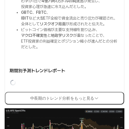
わずか1日で
4億7961万ドルの純流出
が発生し、
投資家心理が急速に冷え込んだとした。
GBTC
、
FBTC
、
IBIT
など大型ETF全般で資金流出と売り圧力が確認され、
全体として
リスクオフ局面
が形成されたと伝えた。
ビットコイン価格が主要な支持線を割り込み、
マクロ不確実性
と
地政学リスク
が重なったことで、
ETF投資家の利益確定とポジション縮小が進んだとの分析
だとした。
期間別予測トレンドレポート
中長期のトレンド分析をもっと見る