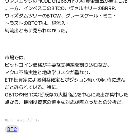
ヴァンエックのHODLで1266万ドルの資金流出が発生した
。一方、インベスコのBTCO、ヴァルキリーのBRRR、
ウィズダムツリーのBTCW、グレースケール・ミニ・
トラストのBTCでは、純流入・
純流出ともに見られなかった。
市場では、
ビットコイン価格が主要な支持線を割り込むなか、
マクロ不確実性と地政学リスクが重なり、
ETF投資家による利益確定とポジション縮小が同時に進ん
だとみられている。特に、
GBTCやFBTCなど既存の大型商品を中心に流出が集中した
点から、機関投資家の慎重な対応が際立ったとの分析だ。
#ETF
#アップデート
BTC