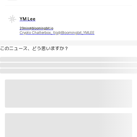
YM Lee
20min@bloomingbit.io
Crypto Chatterbox_ tlg@Bloomingbit_YMLEE
このニュース、どう思いますか？