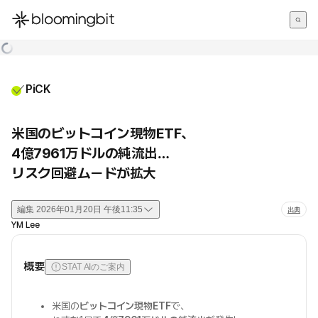
한국어
English
日本語
PiCK
米国のビットコイン現物ETF、
4億7961万ドルの純流出…
リスク回避ムードが拡大
編集
2026年01月20日 午後11:35
出典
YM Lee
概要
STAT AIのご案内
米国の
ビットコイン現物ETF
で、