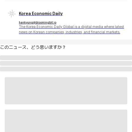
Korea Economic Daily
hankyung@bloomingbit.io
The Korea Economic Daily Global is a digital media where latest
news on Korean companies, industries, and financial markets.
このニュース、どう思いますか？