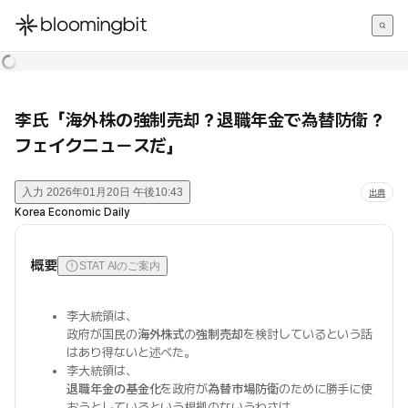
한국어
English
日本語
李氏「海外株の強制売却？退職年金で為替防衛？
フェイクニュースだ」
入力
2026年01月20日 午後10:43
出典
Korea Economic Daily
概要
STAT AIのご案内
李大統領は、
政府が国民の
海外株式
の
強制売却
を検討しているという話
はあり得ないと述べた。
李大統領は、
退職年金の基金化
を政府が
為替市場防衛
のために勝手に使
おうとしているという根拠のないうわさは、