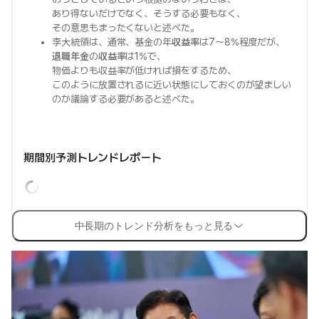
あり得ないだけでなく、そうする必要もなく、
その意思もまったくないと述べた。
李大統領は、通常、基金の年
収益率
は7〜8%程度だが、
退職年金
の
収益率
は1%で、
物価よりも収益率が低ければ損をするため、
このように放置されるに近い状態にしておくのが望ましい
のか議論する必要があると述べた。
期間別予測トレンドレポート
中長期のトレンド分析をもっと見る