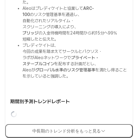
た。
Aleoはプレディケイトと協業して
ARC-
100
のリスク管理基準を通過し、
自動化されたリアルタイム・
スクリーニングの導入により、
ブリッジ
の入金待機時間を24時間から約15分へ99%
短縮したと伝えた。
プレディケイトは、
今回の成果を踏まえてサークルとパクソス・
ラボがAleoネットワークで
プライベート・
ステーブルコイン
を配布する計画だとし、
Aleoが
グローバル水準のリスク管理基準
を満たし得ること
を示していると強調した。
期間別予測トレンドレポート
中長期のトレンド分析をもっと見る