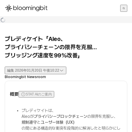
한국어
English
日本語
プレディケイト「Aleo、
プライバシーチェーンの限界を克服…
ブリッジング速度を99%改善」
編集
2026年01月20日 午後10:22
Bloomingbit Newsroom
概要
STAT AIのご案内
プレディケイトは、
Aleoが
プライバシーブロックチェーン
の限界を克服し、
規制遵守
と
ユーザー体験（UX）
の間にある構造的な衝突を段階的に解消したと明らかにし