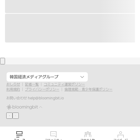
韓国経済メディアグループ
おしらせ
記者一覧
コミュニティ運営ポリシー
利用規約
プライバシーポリシー
倫理規範・青少年保護ポリシー
お問い合わせ
help@bloomingbit.io
ニュース
コミュニティ
注目の人物
マイページ