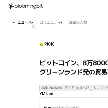
ニュース
コミュニティ
注目の人物
한국어
English
日本語
PiCK
ビットコイン、8万800
グリーンランド発の貿易
編集
2026年01月20日 午後5:47
入力
202
YM Lee