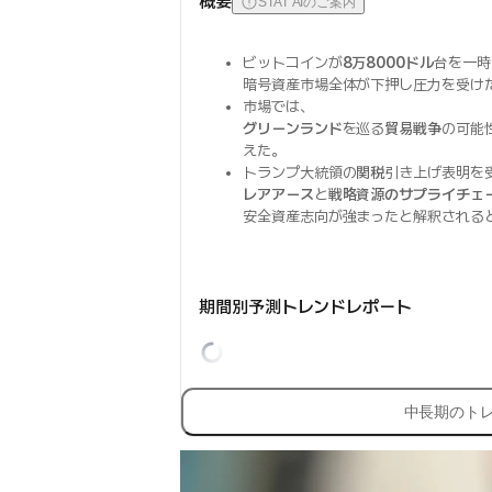
概要
STAT AIのご案内
ビットコインが
8万8000ドル
台を一時
暗号資産市場全体が下押し圧力を受け
市場では、
グリーンランド
を巡る
貿易戦争
の可能
えた。
トランプ大統領の
関税
引き上げ表明を
レアアース
と
戦略資源のサプライチェ
安全資産志向が強まったと解釈される
期間別予測トレンドレポート
中長期のト