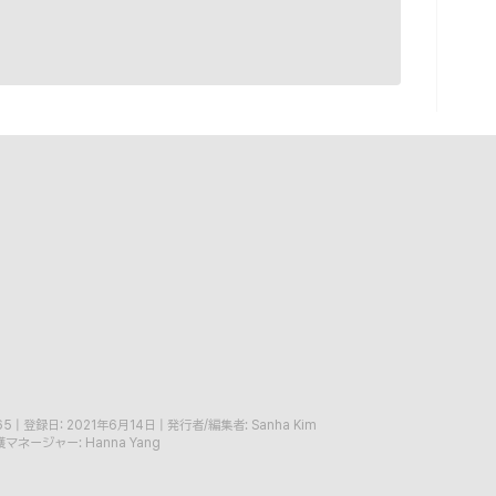
65
|
登録日: 2021年6月14日
|
発行者/編集者: Sanha Kim
マネージャー: Hanna Yang