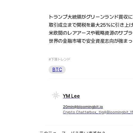
トランプ大統領がグリーンランド買収に
取引成立まで関税を最大25%に引き上
米欧間のレアアースや戦略資源のサプラ
世界の金融市場で安全資産志向が強まっ
#下落トレンド
BTC
YM Lee
20min@bloomingbit.io
Crypto Chatterbox_ tlg@Bloomingbit_