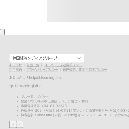
韓国経済メディアグループ
おしらせ
記者一覧
コミュニティ運営ポリシー
利用規約
プライバシーポリシー
倫理規範・青少年保護ポリシー
お問い合わせ
help@bloomingbit.io
ブルーミングビット
韓国 ソウル特別市 江南区 テヘラン路 217 10階
事業登録番号: 484-81-02340
通販番号: 2024-서울강남-01131
|
オンライン新聞登録番号: 서울,아537
担当者名: Sanha Kim
|
お問い合わせ番号: +82-2-554-7002
|
青少年保護