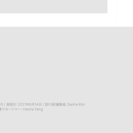
65
|
登録日: 2021年6月14日
|
発行者/編集者: Sanha Kim
マネージャー: Hanna Yang