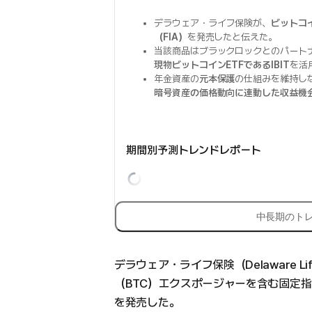
デラウェア・ライフ保険が、
ビットコ
（FIA）
を発売したと伝えた。
当該商品はブラックロックとのパート
現物ビットコインETFであるIBIT
を活
年金資産の
元本保護
の仕組みを維持し
暗号資産の価格動向に連動した収益機
期間別予測トレンドレポート
中長期のト
デラウェア・ライフ保険（Delaware Lif
（BTC）エクスポージャーを含む固定指数連動年金
を発売した。