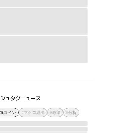
ッシュタグニュース
人気コイン
#マクロ経済
#政策
#分析