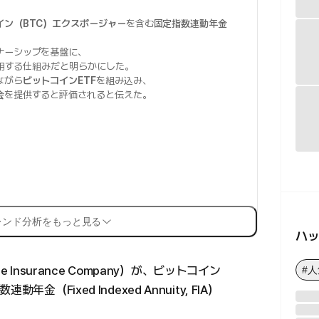
イン（BTC）エクスポージャー
を含む
固定指数連動年金
ナーシップを基盤に、
用する仕組みだと明らかにした。
ながら
ビットコインETF
を組み込み、
会
を提供すると評価されると伝えた。
レンド分析をもっと見る
ハ
e Insurance Company）が、ビットコイン
#
（Fixed Indexed Annuity, FIA）