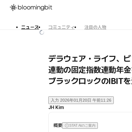
ニュース
コミュニティ
注目の人物
한국어
English
日本語
デラウェア・ライフ、ビ
連動の固定指数連動年金
ブラックロックのIBIT
入力
2026年01月20日 午前11:26
JH Kim
概要
STAT AIのご案内