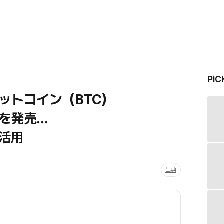
Pi
ットコイン（BTC）
を発売…
を活用
出典