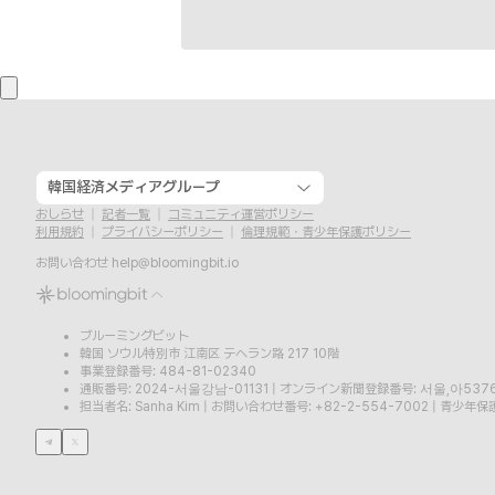
韓国経済メディアグループ
おしらせ
記者一覧
コミュニティ運営ポリシー
利用規約
プライバシーポリシー
倫理規範・青少年保護ポリシー
お問い合わせ
help@bloomingbit.io
ブルーミングビット
韓国 ソウル特別市 江南区 テヘラン路 217 10階
事業登録番号: 484-81-02340
通販番号: 2024-서울강남-01131
|
オンライン新聞登録番号: 서울,아537
担当者名: Sanha Kim
|
お問い合わせ番号: +82-2-554-7002
|
青少年保護