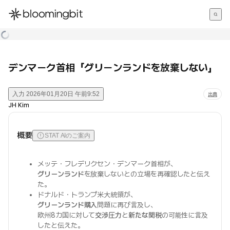
한국어
English
日本語
デンマーク首相「グリーンランドを放棄しない」
入力
2026年01月20日 午前9:52
出典
JH Kim
概要
STAT AIのご案内
メッテ・フレデリクセン・デンマーク首相が、
グリーンランド
を放棄しないとの立場を再確認したと伝え
た。
ドナルド・トランプ米大統領が、
グリーンランド購入
問題に再び言及し、
欧州8カ国に対して
交渉圧力
と
新たな関税
の可能性に言及
したと伝えた。