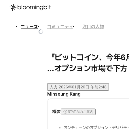
ニュース
コミュニティ
注目の人物
한국어
English
日本語
「ビットコイン、今年6
…オプション市場で下方
入力
2026年01月20日 午前2:48
Minseung Kang
概要
STAT AIのご案内
オンチェーンのオプション・デリバテ