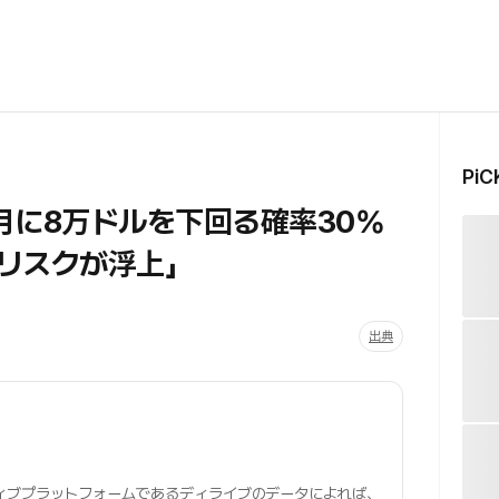
Pi
月に8万ドルを下回る確率30%
リスクが浮上」
出典
ィブプラットフォームであるディライブのデータによれば、