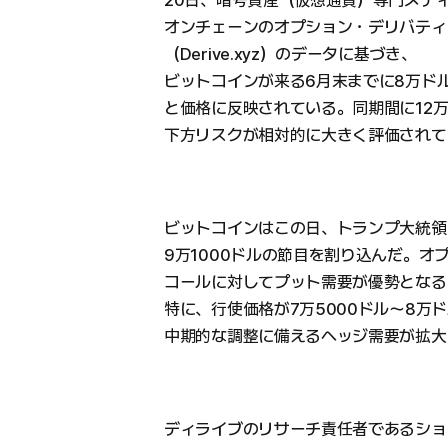
20日、暗号資産（仮想通貨）専門メデ
オンチェーンのオプション・デリバティ
（Derive.xyz）のデータに基づき、
ビットコインが来る6月末までに8万ド
と価格に反映されている。同期間に12
下方リスクが相対的に大きく評価されて
ビットコインはこの日、トランプ大統領
9万1000ドルの節目を割り込んだ。オ
コールに対してプット需要が優勢となる
特に、行使価格が7万5000ドル～8万
中期的な調整に備えるヘッジ需要が拡大
ディライブのリサーチ責任者であるショ