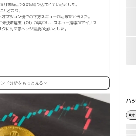
6月末時点で
30%
織り込まれているとした。
にとどまり、
トオプション
優位の
下方スキュー
が明確だと伝えた。
に
未決済建玉（OI）
が集中し、
スキュー指標
がマイナス
スク
に対するヘッジ需要が強いとした。
レンド分析をもっと見る
ハ
#