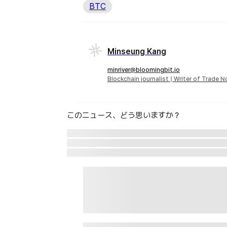
BTC
Minseung Kang
minriver@bloomingbit.io
Blockchain journalist | Writer of Trade 
このニュース、どう思いますか？