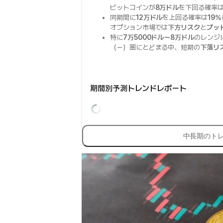
ビットコインが
8万ドル
を下回る確率は
同期間に
12万ドル
を上回る確率は
19%
オプション市場では
下方リスク
と
プッ
特に
7万5000ドル～8万ドル
のレンジ
（－）圏にとどまる中、短期の
下落リ
期間別予測トレンドレポート
中長期のト