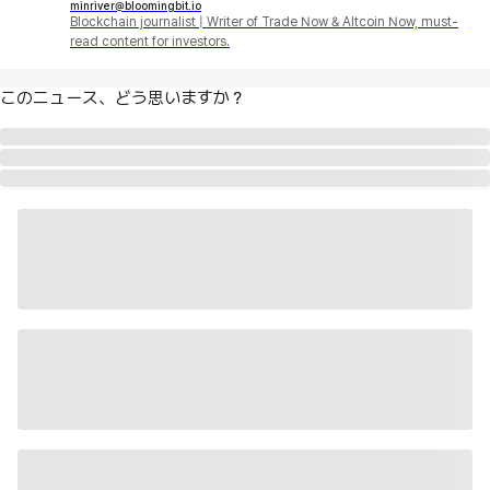
minriver@bloomingbit.io
Blockchain journalist | Writer of Trade Now & Altcoin Now, must-
read content for investors.
このニュース、どう思いますか？