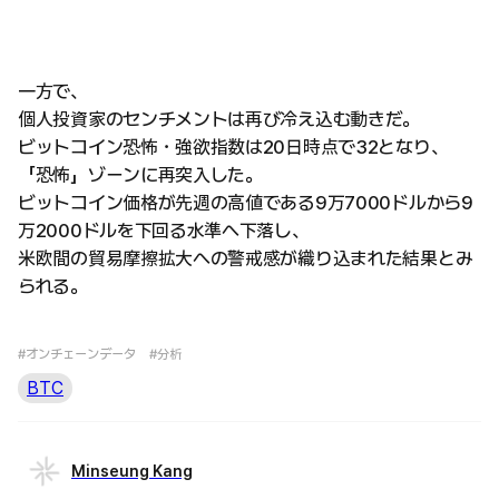
一方で、
個人投資家のセンチメントは再び冷え込む動きだ。
ビットコイン恐怖・強欲指数は20日時点で32となり、
「恐怖」ゾーンに再突入した。
ビットコイン価格が先週の高値である9万7000ドルから9
万2000ドルを下回る水準へ下落し、
米欧間の貿易摩擦拡大への警戒感が織り込まれた結果とみ
られる。
#オンチェーンデータ
#分析
BTC
Minseung Kang