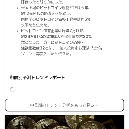
評価したと明らかにした。
米国上場の
ビットコイン現物ETF
は今年、
約
12億ドルの純流入
を記録し、
同期間の
ビットコイン価格上昇率
は約
6%
水準だと伝えた。
ビットコイン保有企業は昨年7月以降、
約
26万BTCの追加購入
で保有量が約
30%
増
となった一方、
ビットコイン恐怖・
強欲指数は32
となり、個人投資家心理は「恐怖」
ゾーンに再突入したと伝えた。
期間別予測トレンドレポート
中長期のトレンド分析をもっと見る