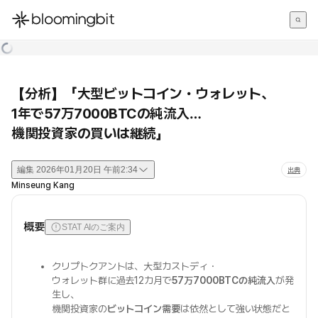
한국어
English
日本語
【分析】「大型ビットコイン・ウォレット、
1年で57万7000BTCの純流入…
機関投資家の買いは継続」
編集
2026年01月20日 午前2:34
出典
Minseung Kang
概要
STAT AIのご案内
クリプトクアントは、大型カストディ・
ウォレット群に過去12カ月で
57万7000BTCの純流入
が発
生し、
機関投資家の
ビットコイン需要
は依然として強い状態だと