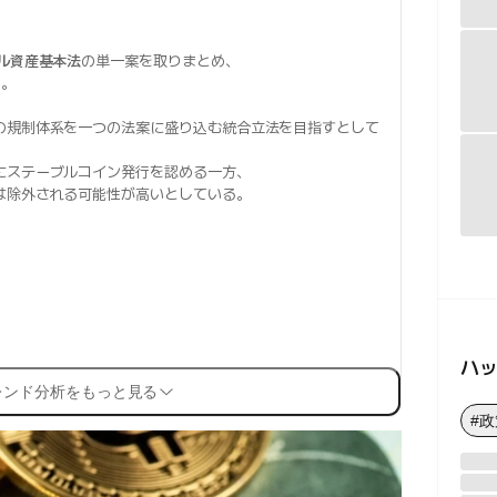
ル資産基本法
の単一案を取りまとめ、
た。
の規制体系を一つの法案に盛り込む統合立法を目指すとして
にステーブルコイン発行を認める一方、
は除外される可能性が高いとしている。
ハ
レンド分析をもっと見る
#政