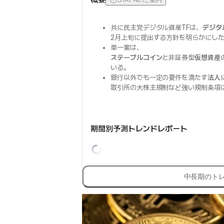
STAT AIのご案内
共に民主党デジタル資産TFは、
デジタ
2月上旬に提出する方針を明らかにし
単一案は、
ステーブルコイン
と非証券型
仮想資産
いる。
銀行以外でも一定の要件を満たす
法人
取引所の大株主規制など強い規制条項
期間別予測トレンドレポート
中長期のト