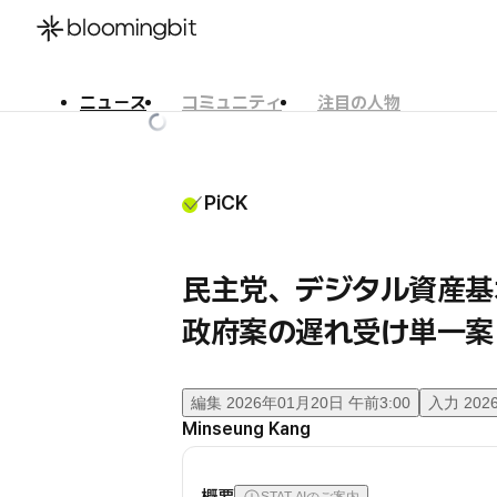
ニュース
コミュニティ
注目の人物
한국어
English
日本語
PiCK
民主党、デジタル資産基
政府案の遅れ受け単一案
編集
2026年01月20日 午前3:00
入力
202
Minseung Kang
概要