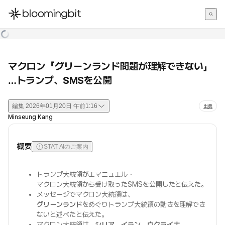
한국어
English
日本語
マクロン「グリーンランド問題が理解できない」
…トランプ、SMSを公開
編集
2026年01月20日 午前1:16
出典
Minseung Kang
概要
STAT AIのご案内
トランプ大統領がエマニュエル・
マクロン大統領から受け取ったSMSを公開したと伝えた。
メッセージでマクロン大統領は、
グリーンランド
をめぐりトランプ大統領の動きを理解でき
ないと述べたと伝えた。
マクロン大統領は、
シリア
、
イラン
、
ウクライナ
、