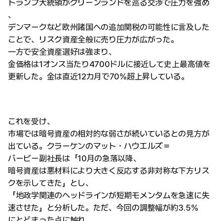
トランプ大統領がグリーンランドを巡る交渉で圧力を強め
、
デンマークなど欧州諸国への追加関税の可能性に言及した
ことで、リスク資産全般に売り圧力が広がった。
一方で安全資産選好は強まり、
金価格は1オンス当たり4700ドルに接近して史上最高値を
更新した。金は直近12カ月で70%超上昇している。
これを受け、
市場では暗号資産の相対的な弱さが続いているとの見方が
出ている。クラーケンのマット・ハウエルズ＝
バービー副社長は「10月の急落以降、
暗号資産は悪材料により大きく反応する非対称な下方リス
クを示してきた」とし、
「地政学関連のヘッドラインが短期モメンタムを急速に失
速させた」と分析した。ただ、今回の調整幅が約3.5%
にとどまった点に触れ、