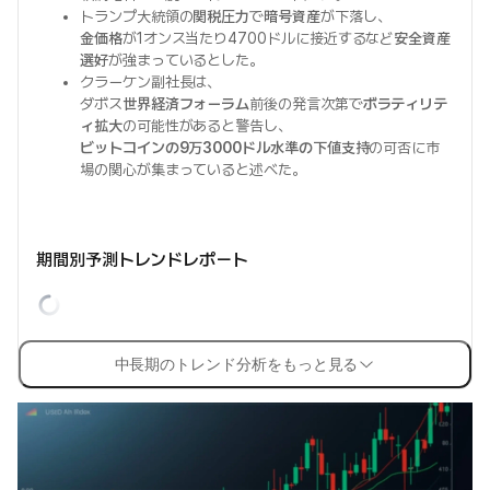
トランプ大統領の
関税圧力
で
暗号資産
が下落し、
金価格
が1オンス当たり4700ドルに接近するなど
安全資産
選好
が強まっているとした。
クラーケン副社長は、
ダボス
世界経済フォーラム
前後の発言次第で
ボラティリテ
ィ拡大
の可能性があると警告し、
ビットコインの9万3000ドル水準の下値支持
の可否に市
場の関心が集まっていると述べた。
期間別予測トレンドレポート
中長期のトレンド分析をもっと見る