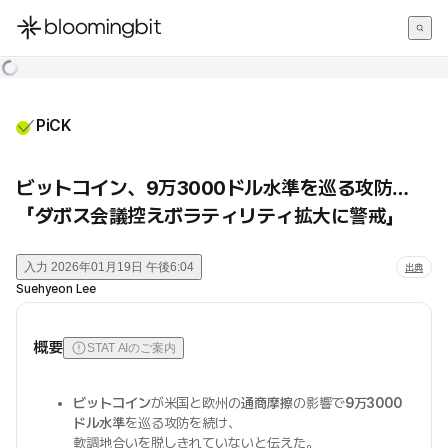
한국어
English
日本語
PiCK
ビットコイン、9万3000ドル水準を巡る攻防…
「ダボス会議控えボラティリティ拡大に警戒」
入力
2026年01月19日 午後6:04
出典
Suehyeon Lee
概要
STAT AIのご案内
ビットコイン
が米国と欧州の
通商摩擦
の影響で
9万3000
ドル水準
を巡る攻防を続け、
軟調地合いを脱しきれていないと伝えた。