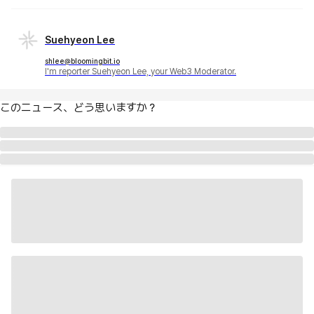
Suehyeon Lee
shlee@bloomingbit.io
I'm reporter Suehyeon Lee, your Web3 Moderator.
このニュース、どう思いますか？