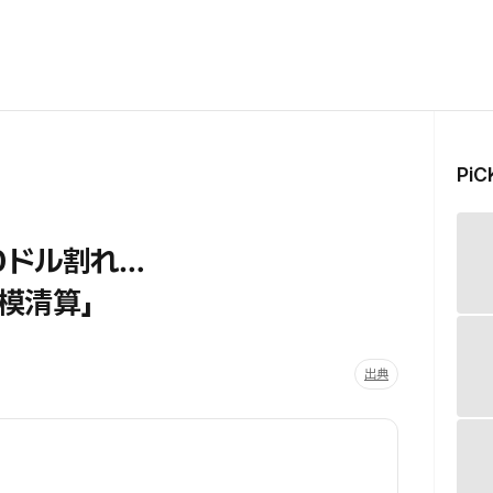
Pi
0ドル割れ…
模清算」
出典