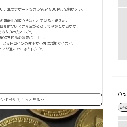
し、主要サポートである
9万4500ドル
を割り込み、
入の可能性
が取り沙汰されていると伝えた。
世界的なリスク資産がそろって軟調となるなか、
できなかった
とした。
1500万ドルの清算
が発生し、
、
ビットコインの建玉が小幅に増加
するなど、
替えが進んでいると伝えた。
ハ
レンド分析をもっと見る
#分