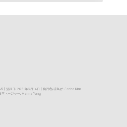
65
|
登録日: 2021年6月14日
|
発行者/編集者: Sanha Kim
マネージャー: Hanna Yang