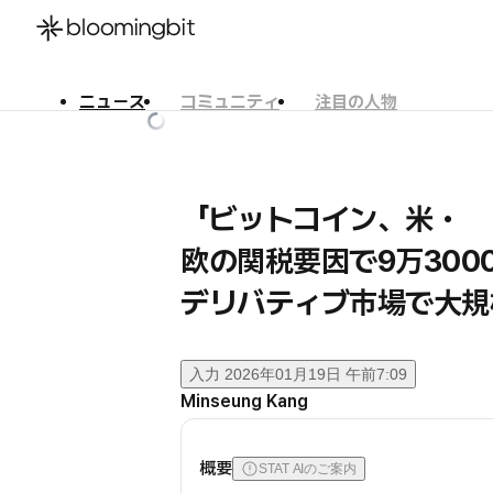
ニュース
コミュニティ
注目の人物
한국어
English
日本語
「ビットコイン、米・
欧の関税要因で9万300
デリバティブ市場で大規
入力
2026年01月19日 午前7:09
Minseung Kang
概要
STAT AIのご案内