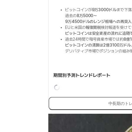
ビットコインが
9万3000ドル
まで下落
過去の
8万5000〜
9万4500ドルのレンジ相場への再突
EUと米国の
報復関税
検討報道を受けて
ビットコインは安全資産の流れに追随
過去24時間で暗号資産市場では約
8億
ビットコインの清算は2億3100万ドル
デリバティブ市場でポジションの組み
期間別予測トレンドレポート
中長期のト