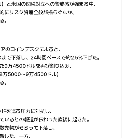
EU）と米国の関税対立への警戒感が強まる中、
的にリスク資産全般が揺らぐなか、
る。
ィアのコインデスクによると、
準まで下落し、24時間ベースで約2.5%下げた。
た9万4500ドルを再び割り込み、
万5000〜9万4500ドル）
る。
ンドを巡る圧力に対抗し、
しているとの報道が伝わった直後に起きた。
数先物がそろって下落し、
新した。一方、