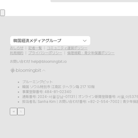
韓国経済メディアグループ
おしらせ
記者一覧
コミュニティ運営ポリシー
利用規約
プライバシーポリシー
倫理規範・青少年保護ポリシー
お問い合わせ
help@bloomingbit.io
ブルーミングビット
韓国 ソウル特別市 江南区 テヘラン路 217 10階
事業登録番号: 484-81-02340
通販番号: 2024-서울강남-01131
|
オンライン新聞登録番号: 서울,아537
担当者名: Sanha Kim
|
お問い合わせ番号: +82-2-554-7002
|
青少年保護