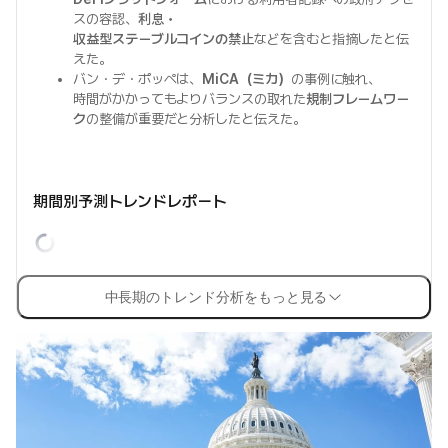
スの容認、
利息・
収益型ステーブルコインの禁止
などを含むと指摘したと伝
えた。
バン・デ・ポッペは、
MiCA（ミカ）
の事例に触れ、
時間がかかってもよりバランスの取れた
規制フレームワー
ク
の整備が重要だと分析したと伝えた。
期間別予測トレンドレポート
中長期のトレンド分析をもっと見る