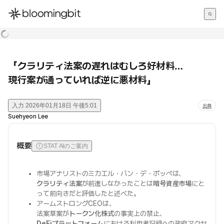
한국어
English
日本語
「クラリティ法案の遅れはむしろ好材料…
現行案が通っていれば逆に悪材料」
入力
2026年01月18日 午後5:01
出典
Suehyeon Lee
概要
STAT AIのご案内
市場アナリストのミカエル・バン・デ・ポッペは、
クラリティ法案
が前進しなかったことは
暗号資産市場
にと
って前向きだと評価したと述べた。
アームストロングCEOは、
法案草案が
トークン化株式
の事実上の禁止、
DeFiプラットフォーム
における利用者記録への政府アクセ