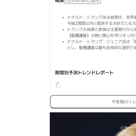
概要
STAT AIのご案内
ドナルド・トランプ米大統領が、世界
今後2週間以内に提訴する方針だと伝
トランプ大統領と家族は主要銀行から
（仮想通貨）
分野に関心を持つきっか
ドナルド・トランプ・ジュニア氏は「
とし、
仮想通貨
は最も効率的な選択で
期間別予測トレンドレポート
中長期のト