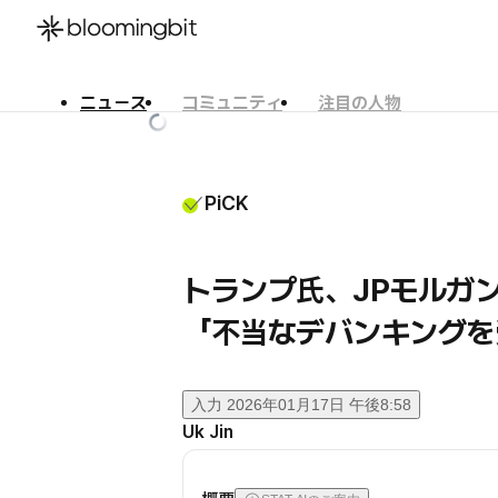
ニュース
コミュニティ
注目の人物
한국어
English
日本語
PiCK
トランプ氏、JPモルガ
「不当なデバンキングを
入力
2026年01月17日 午後8:58
Uk Jin