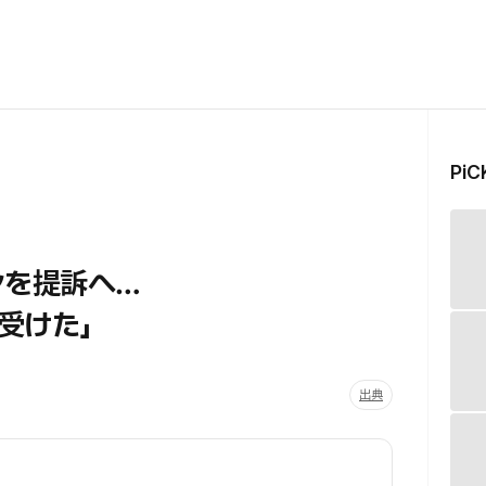
Pi
ンを提訴へ…
受けた」
出典