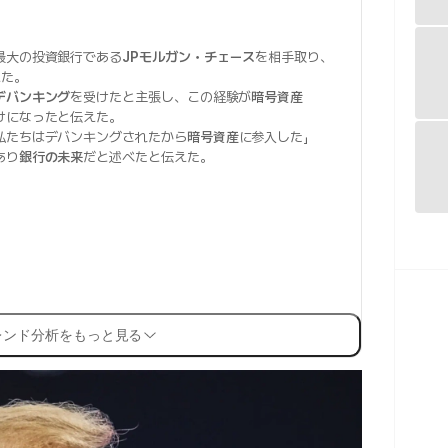
最大の投資銀行である
JPモルガン・チェース
を相手取り、
えた。
デバンキング
を受けたと主張し、この経験が
暗号資産
けになったと伝えた。
私たちはデバンキングされたから
暗号資産
に参入した」
あり
銀行の未来
だと述べたと伝えた。
レンド分析をもっと見る