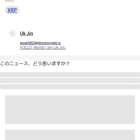
#分析
XRP
Uk Jin
wook9629@bloomingbit.io
H3LLO, World! I am Uk Jin.
このニュース、どう思いますか？