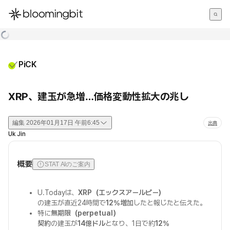
한국어
English
日本語
PiCK
XRP、建玉が急増…価格変動性拡大の兆し
編集
2026年01月17日 午前6:45
出典
Uk Jin
概要
STAT AIのご案内
U.Todayは、
XRP（エックスアールピー）
の建玉が直近24時間で
12%増加
したと報じたと伝えた。
特に
無期限（perpetual）
契約
の建玉が
14億ドル
となり、1日で約
12%